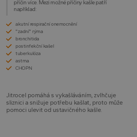
součástí
příčin více. Mezi možné příčiny kašle patří
řady
každého
reklamních
například:
požadavku na
produktů,
stránku na webu
jako je
a slouží k
nabízení ce
výpočtu údajů o
akutní respirační onemocnění
v reálném
návštěvnících,
čase od
"zadní" rýma
relacích a
inzerentů
kampaních pro
třetích stran
bronchitida
analytické
přehledy webů.
postinfekční kašel
_gcl_au
2 měsíce 4
Tento
Google LLC
týdny
soubor
.drtheiss.cz
tuberkulóza
cookie
nastavuje
astma
společnost
Doubleclick
CHOPN
provádí
informace o
tom, jak
koncový
uživatel
používá
Jitrocel pomáhá s vykašláváním, zvlhčuje
webové
sliznici a snižuje potřebu kašlat, proto může
stránky a
jakoukoli
pomoci ulevit od ustavičného kašle.
reklamu,
kterou
koncový
uživatel
mohl vidět
před
návštěvou