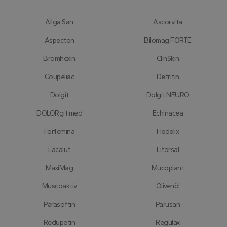
Allga San
Ascorvita
Aspecton
Bilomag FORTE
Bromhexin
ClinSkin
Coupeliac
Detritin
Dolgit
Dolgit NEURO
DOLORgit med
Echinacea
Forfemina
Hedelix
Lacalut
Litorsal
MaxiMag
Mucoplant
Muscoaktiv
Olivenöl
Parasoftin
Parusan
Redupetin
Regulax