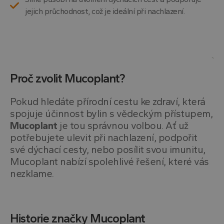
Zazna
jejich průchodnost, což je ideální při nachlazení.
údaje
souhl
návště
různý
zásad
ochra
osobn
údajů
nasta
Proč zvolit Mucoplant?
které z
zásadách ochrany soukromí společnosti Google
jejich
prefe
budou
Pokud hledáte přírodní cestu ke zdraví, která
budou
spojuje účinnost bylin s vědeckým přístupem,
sezen
respe
Mucoplant
je tou správnou volbou. Ať už
CookieScriptConsent
4
Tento
CookieScript
potřebujete ulevit při nachlazení, podpořit
týdny
cooki
.drtheiss.cz
své dýchací cesty, nebo posílit svou imunitu,
2 dny
služba
Script
Mucoplant nabízí spolehlivé řešení, které vás
zapam
předv
nezklame.
souhl
soubo
návště
nutné
banne
Cooki
Historie značky Mucoplant
Script