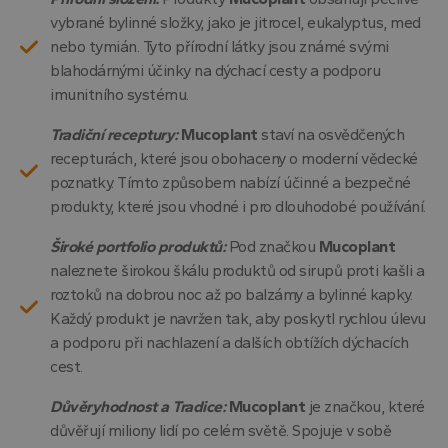
vybrané bylinné složky, jako je jitrocel, eukalyptus, med
nebo tymián. Tyto přírodní látky jsou známé svými
blahodárnými účinky na dýchací cesty a podporu
imunitního systému.
Tradiční receptury:
Mucoplant
staví na osvědčených
recepturách, které jsou obohaceny o moderní vědecké
poznatky. Tímto způsobem nabízí účinné a bezpečné
produkty, které jsou vhodné i pro dlouhodobé používání.
Široké portfolio produktů:
Pod značkou
Mucoplant
naleznete širokou škálu produktů od sirupů proti kašli a
roztoků na dobrou noc až po balzámy a bylinné kapky.
Každý produkt je navržen tak, aby poskytl rychlou úlevu
a podporu při nachlazení a dalších obtížích dýchacích
cest.
Důvěryhodnost a Tradice:
Mucoplant
je značkou, které
důvěřují miliony lidí po celém světě. Spojuje v sobě