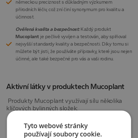
německou preciznost s důkladným výzkumem
přírodních léčiv, což zní činí synonymum pro kvalitu a
účinnost.
Ověřená kvalita a bezpečnost:
Každý produkt
Mucoplant
je pečlivě vyvíjen a testován, aby splňoval
nejvyšší standardy kvality a bezpečnosti. Díky tomu si
můžete být jisti, že používáte přípravky, které jsou nejen
účinné, ale také bezpečné pro vás a vaši rodinu.
Aktivní látky v produktech Mucoplant
Produkty Mucoplant využívají sílu několika
klíčových bylinných složek:
Tyto webové stránky
používají soubory cookie.