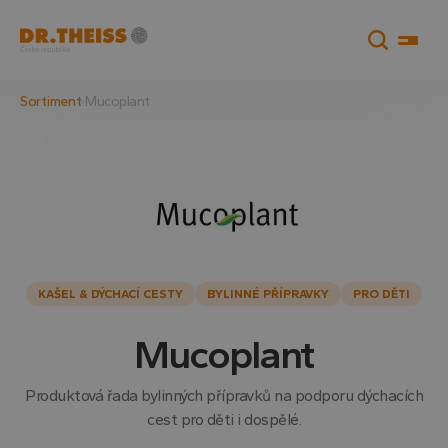
Sortiment
Mucoplant
KAŠEL & DÝCHACÍ CESTY
BYLINNÉ PŘÍPRAVKY
PRO DĚTI
Mucoplant
Produktová řada bylinných přípravků na podporu dýchacích
cest pro děti i dospělé.