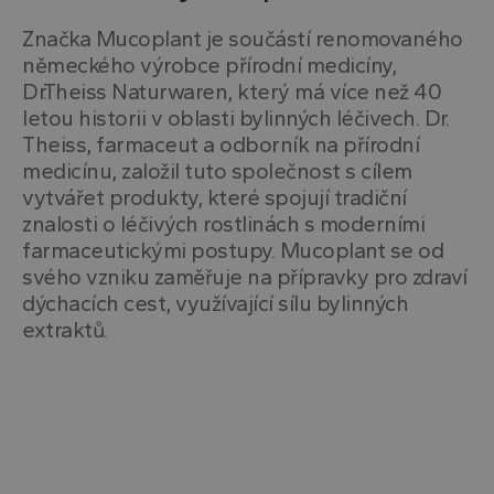
fungo
správ
Značka Mucoplant je součástí renomovaného
receive-cookie-deprecation
.doubleclick.net
5
Tento
německého výrobce přírodní medicíny,
měsíců
cookie
4
použí
Dr.Theiss Naturwaren, který má více než 40
týdny
signál
webo
letou historii v oblasti bylinných léčivech. Dr.
stráne
Theiss, farmaceut a odborník na přírodní
deprec
soubo
medicínu, založil tuto společnost s cílem
cookie
systém
vytvářet produkty, které spojují tradiční
a zajiš
soula
znalosti o léčivých rostlinách s moderními
přizpů
farmaceutickými postupy. Mucoplant se od
s vyvíj
webo
svého vzniku zaměřuje na přípravky pro zdraví
stand
právn
dýchacích cest, využívající sílu bylinných
předp
extraktů.
ochra
soukr
Poskytovatel
Název
Vyprší
Popis
Poskytovatel
/
Doména
/
Název
Vyprší
Popis
Doména
Poskytovatel
Název
Vyprší
Popis
__Secure-
.youtube.com
5