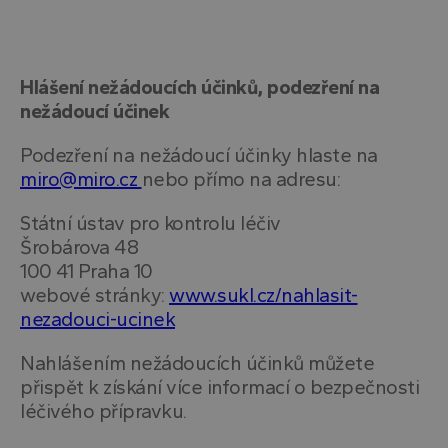
uvedeného
webu.
YSC
Zavřením
Tento
Google LLC
prohlížeče
soubor
.youtube.com
cookie
Hlášení nežádoucích účinků, podezření na
nastavuje
nežádoucí účinek
YouTube ke
sledování
zobrazení
vložených
Podezření na nežádoucí účinky hlaste na
videí.
miro@miro.cz
nebo přímo na adresu:
VISITOR_INFO1_LIVE
5 měsíců
Tento
Google LLC
4 týdny
soubor
.youtube.com
Státní ústav pro kontrolu léčiv
cookie
nastavuje
Šrobárova 48
Youtube ke
sledování
100 41 Praha 10
uživatelský
webové stránky:
www.sukl.cz/nahlasit-
předvoleb
pro videa
nezadouci-ucinek
Youtube
vložená do
webů; můž
Nahlášením nežádoucích účinků můžete
také určit,
zda
přispět k získání více informací o bezpečnosti
návštěvník
webu
léčivého přípravku.
používá
novou neb
starou verzi