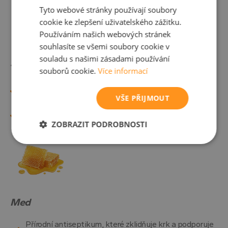
Tyto webové stránky používají soubory
cookie ke zlepšení uživatelského zážitku.
Používáním našich webových stránek
souhlasíte se všemi soubory cookie v
souladu s našimi zásadami používání
Jitrocel kopinatý
souborů cookie.
Více informací
Zklidňuje podrážděné dýchací cesty a usnadňuje
vykašlávání.
VŠE PŘIJMOUT
Je základní složkou většiny sirupů proti kašli od
Mucoplant.
ZOBRAZIT PODROBNOSTI
Nezbytně
Výkonové
Soubory
nutné
soubory
cílení
soubory
Med
Funkční soubory
Nezařazené
soubory
Přírodní antiseptikum, které zklidňuje krk a podporuje