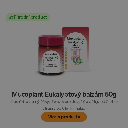
Přírodní produkt
Mucoplant Eukalyptový balzám 50g
Tradiční rostlinný léčivý přípravek pro dospělé a děti již od 2 let ke
vtírání a od 6 let k inhalaci
Více o produktu