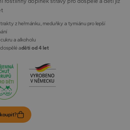
ní rostlinný doplněk stravy pro dospělé a děti již
et
xtrakty z heřmánku, meduňky a tymiánu pro lepší
nání
 cukru a alkoholu
 dospělé a
děti od 4 let
koupit?