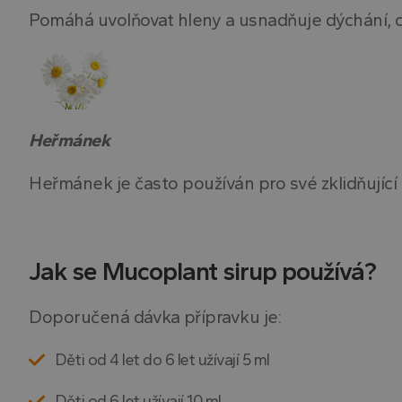
Pomáhá uvolňovat hleny a usnadňuje dýchání, což
YSC
VISITOR_INFO1_LIV
Heřmánek
Heřmánek je často používán pro své zklidňující 
Jak se Mucoplant sirup používá?
Doporučená dávka přípravku je:
Děti od 4 let do 6 let užívají 5 ml
Děti od 6 let užívají 10 ml.