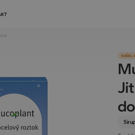
AKT
00ml
KAŠEL 
Mu
Ji
do
Siru