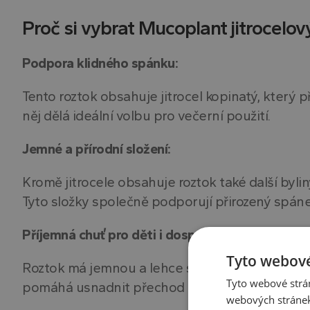
Proč si vybrat Mucoplant jitrocelo
Podpora klidného spánku:
Tento roztok obsahuje jitrocel kopinatý, který p
něj dělá ideální volbu pro večerní použití.
Jemné a přírodní složení:
Kromě jitrocele obsahuje roztok také další bylin
Tyto složky společně podporují přirozený spáne
Příjemná chuť pro děti i dospělé:
Tyto webové
Roztok má jemnou a lehce sladkou chuť, kterou 
Tyto webové strán
pomáhá usnadnit přechod do klidného spánku
webových stránek