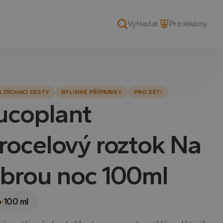
Pro lékárny
& DÝCHACÍ CESTY
BYLINNÉ PŘÍPRAVKY
PRO DĚTI
coplant
trocelový roztok Na
brou noc 100ml
p
100 ml