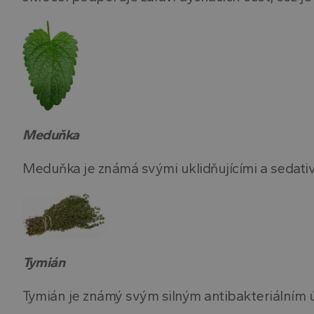
CookieScriptConse
receive-cookie-dep
Meduňka
Název
Poskytov
Meduňka je známá svými uklidňujícími a sedativ
Název
Název
Doména
Název
__Secure-ROLLOU
_ga_V3FHLX0VXQ
_cfuvid
.www.drth
IDE
_ga
_fbp
Tymián
Tymián je známý svým silným antibakteriálním ú
_gcl_au