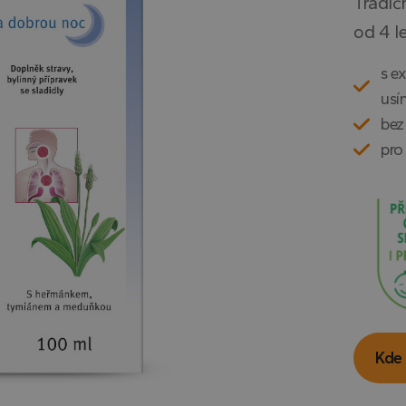
Tradič
od 4 l
s e
usí
bez
pro
Kde 