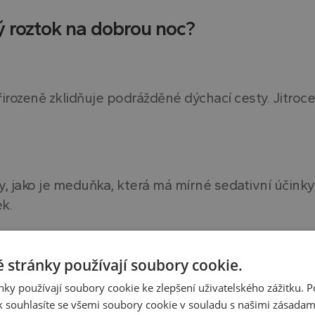
vý roztok na dobrou noc?
řirozeně zklidňuje podrážděné dýchací cesty. Jitroce
y, jako je meduňka, která má mírné sedativní účinky 
k.
 stránky používají soubory cookie.
ocení děti i dospělí. Díky tomu je užívání tohoto 
ky používají soubory cookie ke zlepšení uživatelského zážitku. 
.
 souhlasíte se všemi soubory cookie v souladu s našimi zásadam