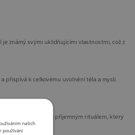
l je známý svými uklidňujícími vlastnostmi, což z
a přispívá k celkovému uvolnění těla a mysli.
přípravku před spaním příjemným rituálem, který
Používáním našich
i používání