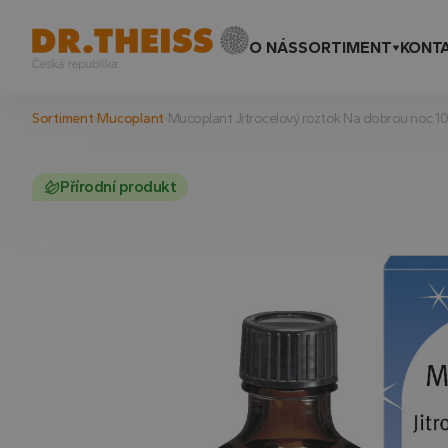
O NÁS
SORTIMENT
KONT
Sortiment
Mucoplant
Mucoplant Jitrocelový roztok Na dobrou noc 1
Přírodní produkt