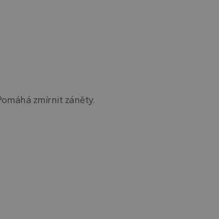
vidět před
ání zobrazení
ní uživatelských
e také určit, zda
 rozhraní Youtube.
Pomáhá zmírnit záněty.