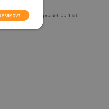
 rodinu. Je vhodný pro děti od 4 let.
E PŘIJMOUT
Nezařazené
soubory
řazené soubory
 správa účtu. Webové
asu uživatele a
m. Zaznamenává
sadami ochrany