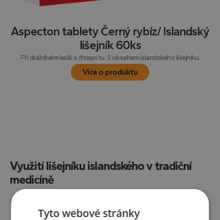
Aspecton tablety Černý rybíz/ Islandský
lišejník 60ks
Při dráždivém kašli a chrapotu. S obsahem islandského lišejníku.
Více o produktu
Využití lišejníku islandského v tradiční
medicíně
Lišejník islandský (
Cetraria islandica
), známý
Tyto webové stránky
také jako islandský mech, patří mezi