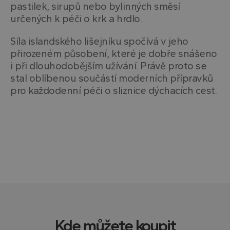
pastilek, sirupů nebo bylinných směsí
určených k péči o krk a hrdlo.
Síla islandského lišejníku spočívá v jeho
přirozeném působení, které je dobře snášeno
i při dlouhodobějším užívání. Právě proto se
Nezbytně nutné soubory
Výkonové soubory
stal oblíbenou součástí moderních přípravků
Soubory cílení
Funkční soubory
pro každodenní péči o sliznice dýchacích cest.
Nezařazené soubory
Nezbytně nutné soubory cookie umožňují základní
funkce webových stránek, jako je přihlášení
uživatele a správa účtu. Webové stránky nelze bez
nezbytně nutných souborů cookie správně
používat.
Poskytovatel
/
Název
Vyprší
Popis
Doména
VISITOR_PRIVACY_METADATA
5
Tento
YouTube
měsíců
cookie
.youtube.com
4
uklád
týdny
souhl
uživat
Kde můžete koupit
volby
soukr