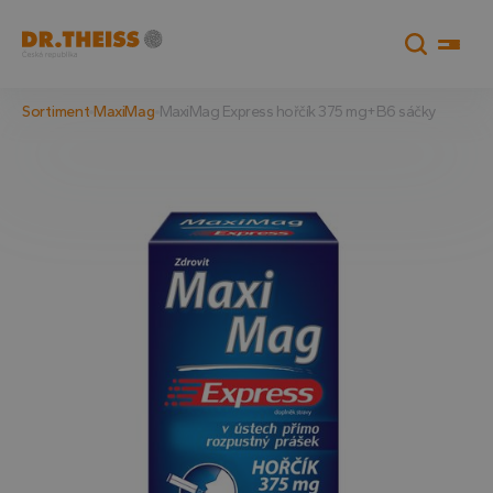
Sortiment
MaxiMag
MaxiMag Express hořčík 375 mg+B6 sáčky