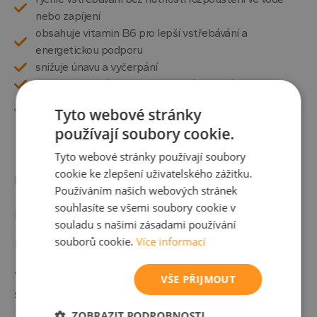
nebo zapíjení
obsahuje vitamin B6 pro lepší vstřebávání a
energetickou podporu
snižuje únavu a vyčerpání
podporuje správnou činnost svalů a nervů
praktické a přenosné balení pro snadné použití
Tyto webové stránky
kdekoliv
používají soubory cookie.
Tyto webové stránky používají soubory
cookie ke zlepšení uživatelského zážitku.
Upozornění
Používáním našich webových stránek
souhlasíte se všemi soubory cookie v
Produkt je určen pro dospělé.
souladu s našimi zásadami používání
souborů cookie.
Více informací
Uchovávejte mimo dosah dětí.
Výrobek není určen jako náhrada pestré
VŠE PŘIJMOUT
stravy a zdravého životního stylu.
ZOBRAZIT PODROBNOSTI