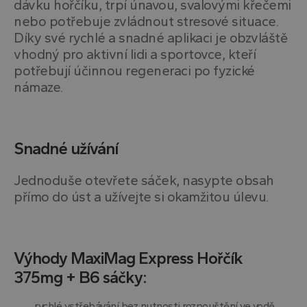
dávku hořčíku, trpí únavou, svalovými křečemi
nebo potřebuje zvládnout stresové situace.
Díky své rychlé a snadné aplikaci je obzvláště
vhodný pro aktivní lidi a sportovce, kteří
potřebují účinnou regeneraci po fyzické
námaze.
Snadné užívání
Jednoduše otevřete sáček, nasypte obsah
přímo do úst a užívejte si okamžitou úlevu.
Výhody MaxiMag Express Hořčík
375mg + B6 sáčky:
rychlé vstřebávání bez nutnosti rozpouštění ve vodě