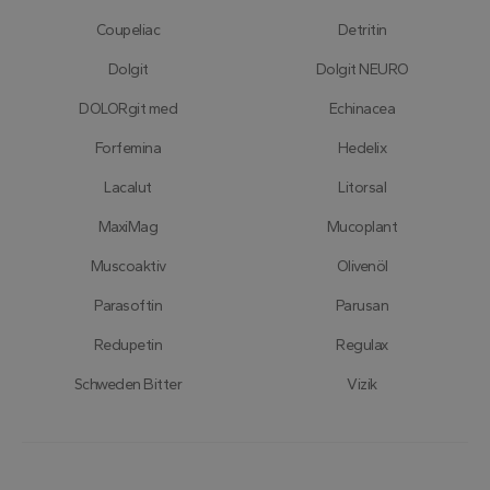
Youtube ke
sledování
Coupeliac
Detritin
uživatelský
předvoleb
pro videa
Dolgit
Dolgit NEURO
Youtube
vložená do
DOLORgit med
Echinacea
webů; můž
také určit,
zda
Forfemina
Hedelix
návštěvník
webu
používá
Lacalut
Litorsal
novou neb
starou verzi
MaxiMag
Mucoplant
rozhraní
Youtube.
Muscoaktiv
Olivenöl
Parasoftin
Parusan
Redupetin
Regulax
Schweden Bitter
Vizik