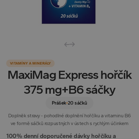
VITAMÍNY A MINERÁLY
MaxiMag Express hořčík
375 mg+B6 sáčky
Prášek
20 sáčků
Doplněk stravy - pohodlné doplnění hořčíku a vitaminu B6
ve formě sáčků rozpustných v ústech s rychlým účinkem
100% denní doporučené dávky hořčíku a