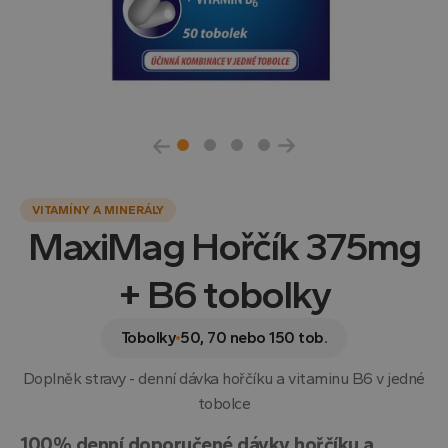
VITAMÍNY A MINERÁLY
MaxiMag Hořčík 375mg
+ B6 tobolky
Tobolky
50, 70 nebo 150 tob.
Doplněk stravy - denní dávka hořčíku a vitaminu B6 v jedné
tobolce
100% denní doporučené dávky hořčíku a