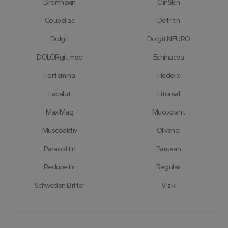
Bromhexin
ClinSkin
Youtube.
Coupeliac
Detritin
Dolgit
Dolgit NEURO
DOLORgit med
Echinacea
Forfemina
Hedelix
Lacalut
Litorsal
MaxiMag
Mucoplant
Muscoaktiv
Olivenöl
Parasoftin
Parusan
Redupetin
Regulax
Schweden Bitter
Vizik