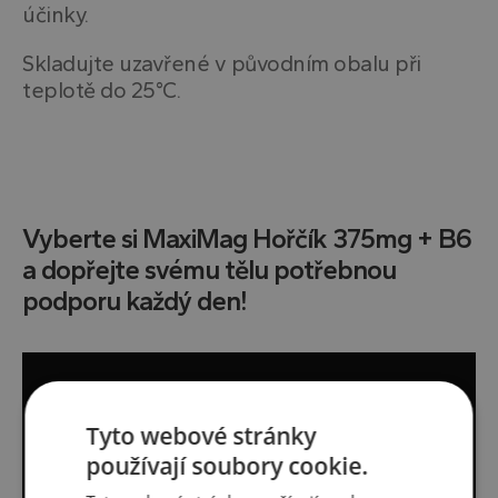
účinky.
Skladujte uzavřené v původním obalu při
teplotě do 25°C.
Vyberte si MaxiMag Hořčík 375mg + B6
a dopřejte svému tělu potřebnou
podporu každý den!
Tyto webové stránky
používají soubory cookie.