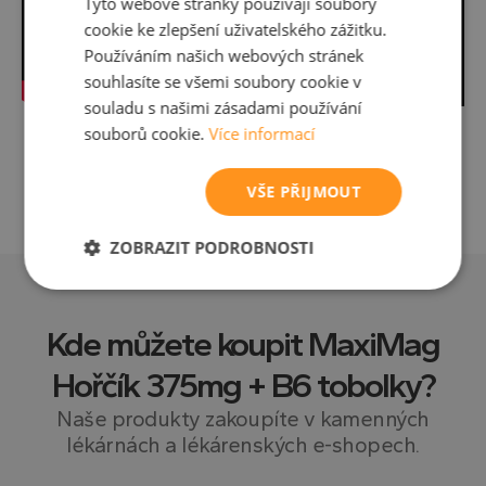
Tyto webové stránky používají soubory
cookie ke zlepšení uživatelského zážitku.
Používáním našich webových stránek
souhlasíte se všemi soubory cookie v
souladu s našimi zásadami používání
souborů cookie.
Více informací
VŠE PŘIJMOUT
ZOBRAZIT PODROBNOSTI
Nezbytně
Výkonové
Soubory
nutné
soubory
cílení
soubory
Kde můžete koupit
MaxiMag
Hořčík 375mg + B6 tobolky
?
Funkční soubory
Nezařazené
Naše produkty zakoupíte v kamenných
soubory
lékárnách a lékárenských e-shopech.