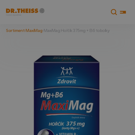
Sortiment
MaxiMag
MaxiMag Hořčík 375mg + B6 tobolky