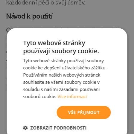
každodenní péči o svůj úsměv.
Návod k použití
Čistěte zuby krouživými pohyby 2x denně s
použitím množství zubní pasty velikosti zrnka
Tyto webové stránky
rýže po dobu 2–3 minut
pod dohledem
používají soubory cookie.
dospělé osoby
. Pokud je fluor přijímán z jiných
zdrojů, kontaktujte zubního nebo praktického
Tyto webové stránky používají soubory
lékaře. Určeno pro děti od 2 do 6 let.
cookie ke zlepšení uživatelského zážitku.
Používáním našich webových stránek
Upozornění:
Obsahuje fluorid sodný
(1000
souhlasíte se všemi soubory cookie v
ppm fluoridů).
souladu s našimi zásadami používání
souborů cookie.
Více informací
VŠE PŘIJMOUT
ZOBRAZIT PODROBNOSTI