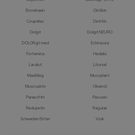
uživatelský
předvoleb
Bromhexin
ClinSkin
pro videa
Youtube
vložená do
Coupeliac
Detritin
webů; můž
také určit,
Dolgit
Dolgit NEURO
zda
návštěvník
webu
DOLORgit med
Echinacea
používá
novou neb
Forfemina
Hedelix
starou verzi
rozhraní
Youtube.
Lacalut
Litorsal
MaxiMag
Mucoplant
Muscoaktiv
Olivenöl
Parasoftin
Parusan
Redupetin
Regulax
Schweden Bitter
Vizik