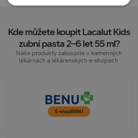
Nezbytně
Výkonové
Soubory
nutné
soubory
cílení
soubory
Kde můžete koupit
Lacalut Kids
Funkční soubory
Nezařazené
zubní pasta 2–6 let 55 ml
?
soubory
Naše produkty zakoupíte v kamenných
lékárnách a lékárenských e-shopech.
Nezbytně nutné soubory
Výkonové soubory
Soubory cílení
Funkční soubory
Nezařazené soubory
E-shop
BENU
Nezbytně nutné soubory cookie umožňují základní
funkce webových stránek, jako je přihlášení
uživatele a správa účtu. Webové stránky nelze bez
nezbytně nutných souborů cookie správně
používat.