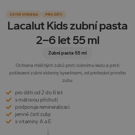
ÚSTNÍ HYGIENA
PRO DĚTI
Lacalut Kids zubní pasta
2–6 let 55 ml
Zubní pasta
55 ml
Ochrana mléčných zubů proti zubnímu kazu a proti
poškození zubní skloviny kyselinami, od prořezání prvního
zubu.
pro děti od 2 do 6 let
s mátovou příchutí
podporuje remineralizaci
jemně čistí zuby
s vitaminy A a E