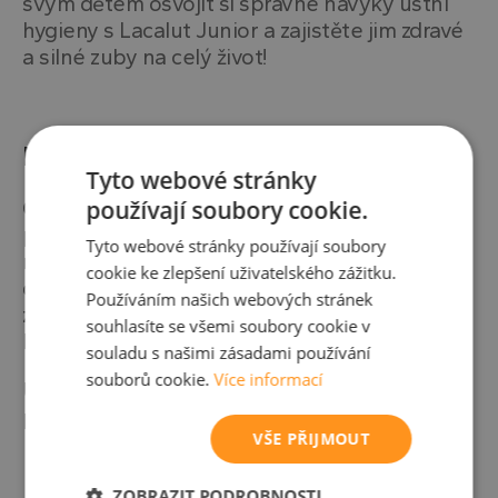
svým dětem osvojit si správné návyky ústní
hygieny s Lacalut Junior a zajistěte jim zdravé
a silné zuby na celý život!
Návod k použití
Tyto webové stránky
používají soubory cookie.
Čistěte zuby krouživými pohyby 2x denně s
použitím množství zubní pasty velikosti zrnka
Tyto webové stránky používají soubory
rýže po dobu 2-3 minut pod dohledem
cookie ke zlepšení uživatelského zážitku.
dospělé osoby. Pokud je fluor přijímán z jiných
Používáním našich webových stránek
zdrojů, kontaktujte zubního nebo praktického
souhlasíte se všemi soubory cookie v
lékaře. Určeno pro děti od 6 let věku.
souladu s našimi zásadami používání
souborů cookie.
Více informací
Upozornění:
Obsahuje fluorid sodný
(1400
ppm fluoridů).
VŠE PŘIJMOUT
ZOBRAZIT PODROBNOSTI