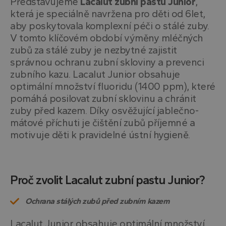
Představujeme
Lacalut zubní pastu Junior
,
která je speciálně navržena pro děti od 6let,
aby poskytovala komplexní péči o stálé zuby.
V tomto klíčovém období výměny mléčných
zubů za stálé zuby je nezbytné zajistit
správnou ochranu zubní skloviny a prevenci
zubního kazu. Lacalut Junior obsahuje
optimální množství fluoridu (1400 ppm), které
pomáhá posilovat zubní sklovinu a chránit
zuby před kazem. Díky osvěžující jablečno-
mátové příchuti je čištění zubů příjemné a
motivuje děti k pravidelné ústní hygieně.
Proč zvolit Lacalut zubní pastu Junior?
Ochrana stálých zubů před zubním kazem
Lacalut Junior obsahuje optimální množství