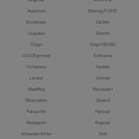
Youtube ke
sledování
uživatelský
Aspecton
Bilomag FORTE
předvoleb
pro videa
Bromhexin
ClinSkin
Youtube
vložená do
webů; můž
Coupeliac
Detritin
také určit,
zda
návštěvník
Dolgit
Dolgit NEURO
webu
používá
DOLORgit med
Echinacea
novou neb
starou verzi
rozhraní
Forfemina
Hedelix
Youtube.
Lacalut
Litorsal
MaxiMag
Mucoplant
Muscoaktiv
Olivenöl
Parasoftin
Parusan
Redupetin
Regulax
Schweden Bitter
Vizik