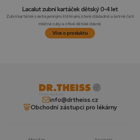
informace o
tom, jak
Lacalut zubní kartáček dětský 0-4 let
koncový
uživatel
Zubní kartáček s extra jemnými štětinami, které důkladně a šetrně čistí
používá
webové
mléčné zuby a citlivé dětské dásně.
stránky a
jakoukoli
Více o produktu
reklamu,
kterou
koncový
uživatel
mohl vidět
před
návštěvou
uvedeného
webu.
YSC
Zavřením
Tento
Google LLC
prohlížeče
soubor
.youtube.com
cookie
nastavuje
YouTube ke
info@drtheiss.cz
sledování
zobrazení
Obchodní zástupci pro lékárny
vložených
videí.
VISITOR_INFO1_LIVE
5 měsíců
Tento
Google LLC
4 týdny
soubor
.youtube.com
cookie
nastavuje
Allga San
Ascorvita