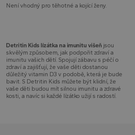
Není vhodný pro těhotné a kojící ženy.
Nezbytně nutné soubory
Výkonové soubory
Soubory cílení
Funkční soubory
Nezařazené soubory
Nezbytně nutné soubory cookie umožňují základní
funkce webových stránek, jako je přihlášení
Detritin Kids lízátka na imunitu višeň
jsou
uživatele a správa účtu. Webové stránky nelze bez
nezbytně nutných souborů cookie správně
skvělým způsobem, jak podpořit zdraví a
používat.
imunitu vašich dětí. Spojují zábavu s péčí o
Poskytovatel
/
Název
Vyprší
Popis
zdraví a zajišťují, že vaše děti dostanou
Doména
důležitý vitamin D3 v podobě, která je bude
VISITOR_PRIVACY_METADATA
5
Tento
YouTube
bavit. S Detritin Kids můžete být klidní, že
měsíců
cookie
.youtube.com
4
uklád
vaše děti budou mít silnou imunitu a zdravé
týdny
souhl
uživat
kosti, a navíc si každé lízátko užijí s radostí.
volby
soukr
jejich 
s web
Zazna
údaje
souhl
návště
různý