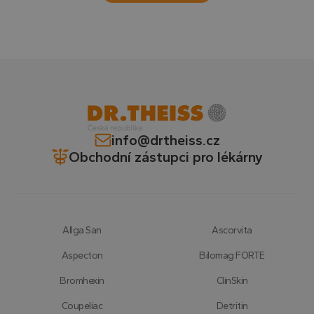
info@drtheiss.cz
Obchodní zástupci pro lékárny
Allga San
Ascorvita
Aspecton
Bilomag FORTE
Bromhexin
ClinSkin
Coupeliac
Detritin