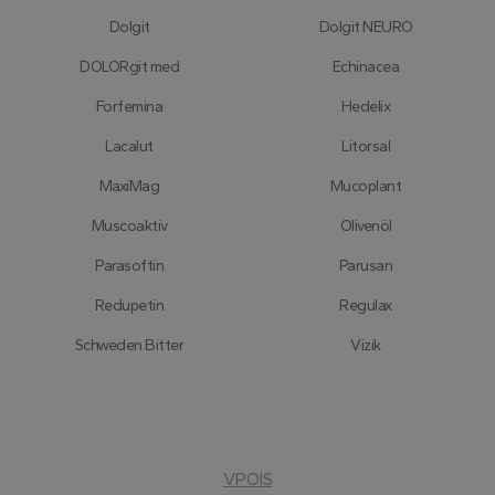
Dolgit
Dolgit NEURO
DOLORgit med
Echinacea
Forfemina
Hedelix
Lacalut
Litorsal
MaxiMag
Mucoplant
Muscoaktiv
Olivenöl
Parasoftin
Parusan
Redupetin
Regulax
Schweden Bitter
Vizik
VPOIS