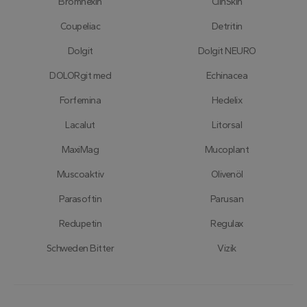
Bromhexin
ClinSkin
Coupeliac
Detritin
Dolgit
Dolgit NEURO
DOLORgit med
Echinacea
Forfemina
Hedelix
Lacalut
Litorsal
MaxiMag
Mucoplant
Muscoaktiv
Olivenöl
Parasoftin
Parusan
Redupetin
Regulax
Schweden Bitter
Vizik