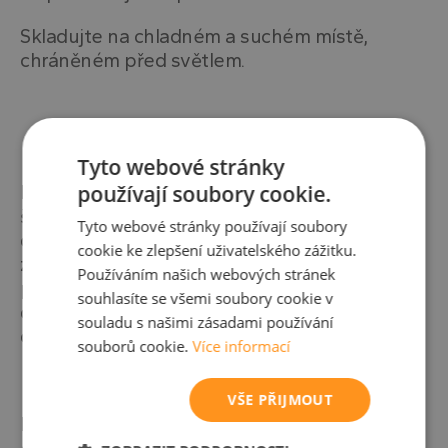
Skladujte na chladném a suchém místě,
chráněném před světlem.
Tyto webové stránky
Mnoho lidí, zejména v našich zeměpisných
používají soubory cookie.
šířkách, trpí nedostatkem vitaminu D3 kvůli
Tyto webové stránky používají soubory
omezenému slunečnímu záření během
cookie ke zlepšení uživatelského zážitku.
zimních měsíců. Detritin 400 IU kapky jsou
Používáním našich webových stránek
proto skvělým řešením pro doplnění tohoto
souhlasíte se všemi soubory cookie v
důležitého vitaminu, a to v každém ročním
souladu s našimi zásadami používání
období.
souborů cookie.
Více informací
VŠE PŘIJMOUT
Detritin 400 IU vitamin D3 kapky jsou