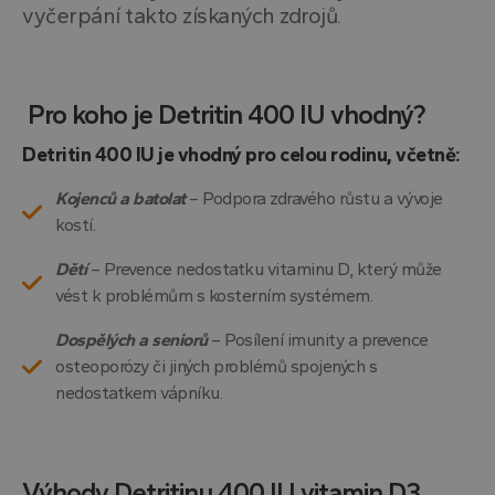
vyčerpání takto získaných zdrojů.
Pro koho je Detritin 400 IU vhodný?
Detritin 400 IU je vhodný pro celou rodinu, včetně:
Kojenců a batolat
– Podpora zdravého růstu a vývoje
kostí.
Dětí
– Prevence nedostatku vitaminu D, který může
vést k problémům s kosterním systémem.
Dospělých a seniorů
– Posílení imunity a prevence
osteoporózy či jiných problémů spojených s
nedostatkem vápníku.
Výhody Detritinu 400 IU vitamin D3