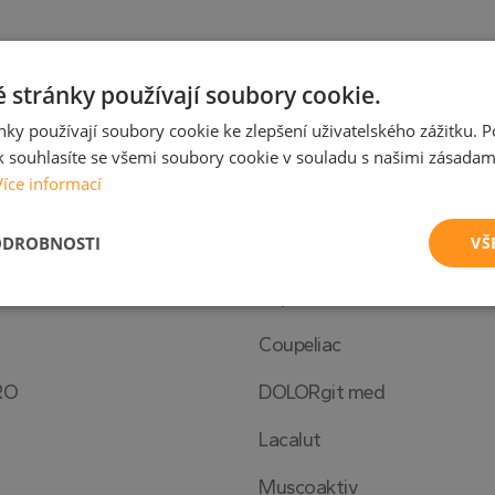
info@drtheiss.cz
 stránky používají soubory cookie.
ky používají soubory cookie ke zlepšení uživatelského zážitku. 
 souhlasíte se všemi soubory cookie v souladu s našimi zásadam
Více informací
ODROBNOSTI
VŠ
Aspecton
é
Výkonové
Soubory cílení
Funkční soubory
soubory
Coupeliac
RO
DOLORgit med
Lacalut
é soubory
Výkonové soubory
Soubory cílení
Funkční soubory
Neza
Muscoaktiv