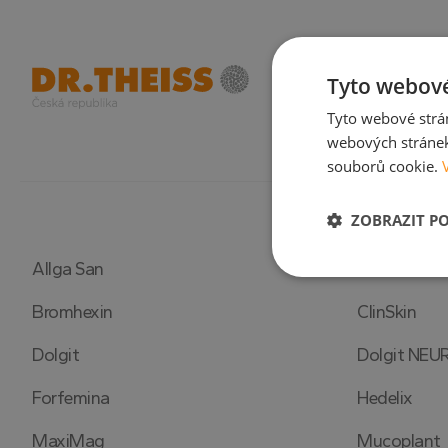
Tyto webové
Tyto webové strán
webových stránek
souborů cookie.
ZOBRAZIT P
Allga San
Ascorvita
Nezbytně nutn
soubory
Bromhexin
ClinSkin
Dolgit
Dolgit NEU
Forfemina
Hedelix
Nezbytně nutn
MaxiMag
Mucoplant