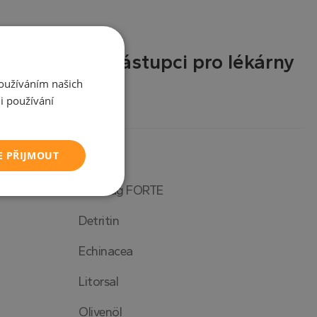
Obchodní zástupci pro lékárny
Používáním našich
i používání
E PŘIJMOUT
Bilomag FORTE
Nezařazené
soubory
Detritin
Echinacea
Litorsal
řazené soubory
Olivenöl