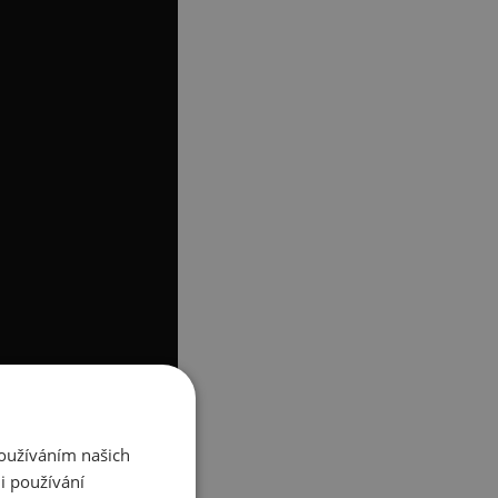
Používáním našich
i používání