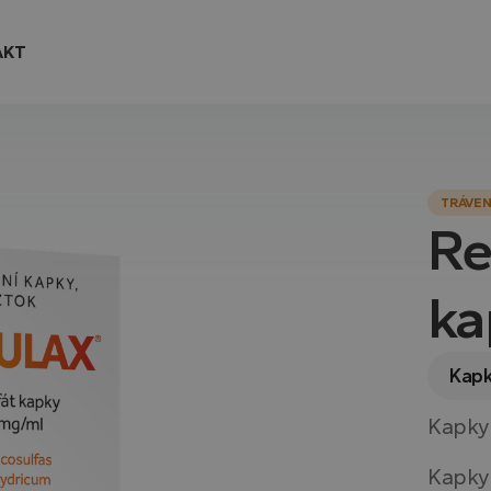
AKT
TRÁVEN
Re
ka
Kap
Kapky 
Kapky 