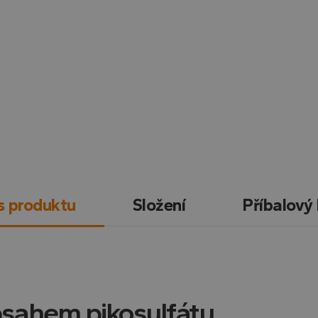
s produktu
Složení
Příbalový 
obsahem pikosulfátu