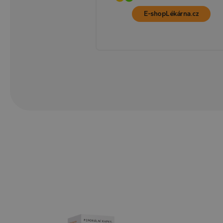
E-shop
Lékárna.cz
YSC
VISITOR_INFO1_LIV