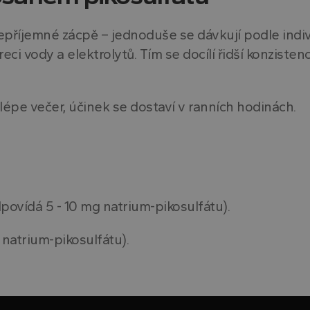
epříjemné zácpě – jednoduše se dávkují podle indiv
reci vody a elektrolytů. Tím se docílí řidší konzist
jlépe večer, účinek se dostaví v ranních hodinách.
odpovídá 5 - 10 mg natrium-pikosulfátu).
 natrium-pikosulfátu).