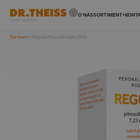
O NÁS
SORTIMENT
KONT
Sortiment
Regulax Pikosulfát kapky 50ml