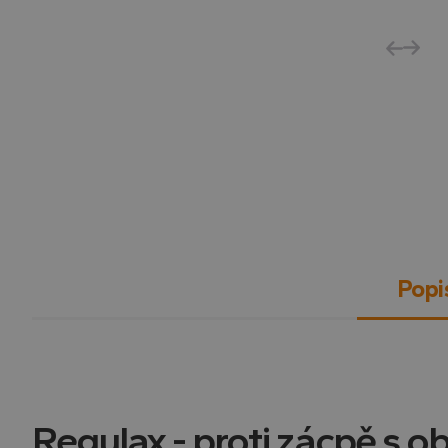
Popi
Regulax - proti zácpě s 