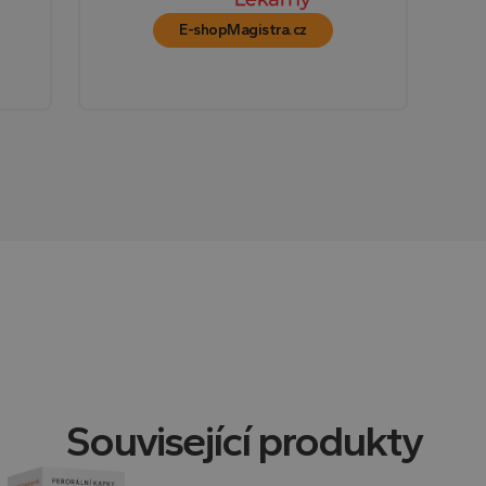
jakoukoli reklamu, kterou koncový uživatel mohl 
návštěvou uvedeného webu.
E-shop
Magistra.cz
Zavřením
Tento soubor cookie nastavuje YouTube ke sledov
Google LLC
prohlížeče
vložených videí.
.youtube.com
E
5 měsíců
Tento soubor cookie nastavuje Youtube ke sledová
Google LLC
4 týdny
předvoleb pro videa Youtube vložená do webů; můž
.youtube.com
návštěvník webu používá novou nebo starou verzi
Související produkty