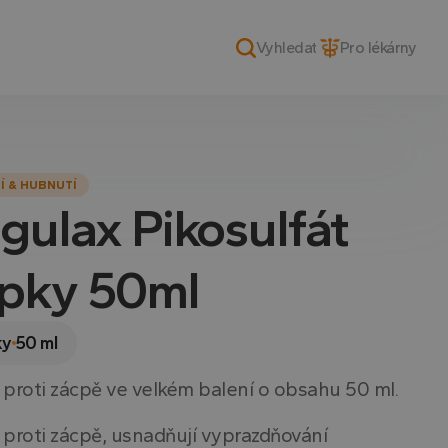
Pro lékárny
Í & HUBNUTÍ
gulax Pikosulfát
pky 50ml
ky
50 ml
proti zácpě ve velkém balení o obsahu 50 ml.
proti zácpě, usnadňují vyprazdňování