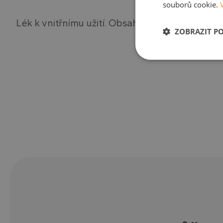
souborů cookie.
Lék k vnitřnímu užití. Obsahuje pikosulfát sodn
ZOBRAZIT P
Nezbytně nutn
soubory
Nezbytně nutn
Nezbytně nutné soubo
stránky nelze bez ne
Název
VISITOR_PRIVACY_