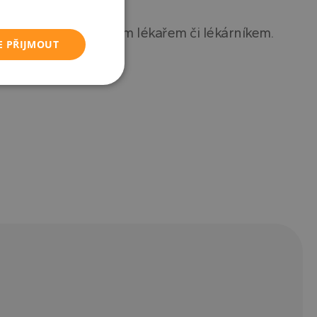
í konzultujte se svým lékařem či lékárníkem.
E PŘIJMOUT
Nezařazené
soubory
řazené soubory
 správa účtu. Webové
asu uživatele a
m. Zaznamenává
sadami ochrany