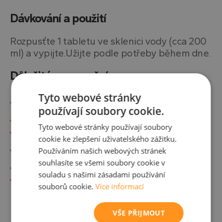
Dávkování a použití
Rozpusťte 1 tabletu ve sklenici vody (cca 200
ml) a vypijte.Užijte podle potřeby během dne.
Důležité upozornění
Tyto webové stránky
Doplněk stravy není náhradou pestré a vyvážené stravy
ani zdravého životního stylu.
používají soubory cookie.
Není určeno pro děti. Uchovávejte mimo dosah dětí.
Tyto webové stránky používají soubory
Obsahuje zdroj fenylalaninu.
cookie ke zlepšení uživatelského zážitku.
U osob s hypertenzí dbejte zvýšené opatrnosti (obsah
Používáním našich webových stránek
sodíku).
souhlasíte se všemi soubory cookie v
Použití při diabetu se nedoporučuje.
souladu s našimi zásadami používání
Uchovávejte v suchu při pokojové teplotě.
souborů cookie.
Více informací
VŠE PŘIJMOUT