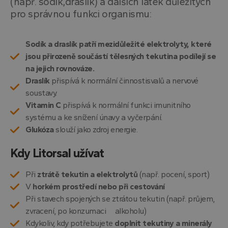
(např. sodík,draslík) a dalších látek důležitých
pro správnou funkci organismu:
Sodík a draslík patří mezidůležité elektrolyty, které
jsou přirozeně součástí tělesných tekutina podílejí se
na jejich rovnováze.
Draslík
přispívá k normální činnostisvalů a nervové
soustavy.
Vitamin C
přispívá k normální funkci imunitního
systému a ke snížení únavy a vyčerpání.
Glukóza
slouží jako zdroj energie.
Kdy Litorsal užívat
Při
ztrátě tekutin a elektrolytů
(např. pocení, sport)
V
horkém prostředí nebo při cestování
Při stavech spojených se ztrátou tekutin (např. průjem,
zvracení, po konzumaci alkoholu)
Kdykoliv, kdy potřebujete
doplnit tekutiny a minerály