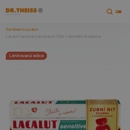
Sortiment
Lacalut
Lacalut Sensitive zubní pasta 75ml + dentální niť zdarma
Limitovaná edice