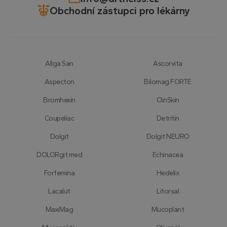
Obchodní zástupci pro lékárny
Allga San
Ascorvita
Aspecton
Bilomag FORTE
Bromhexin
ClinSkin
Coupeliac
Detritin
Dolgit
Dolgit NEURO
DOLORgit med
Echinacea
Forfemina
Hedelix
Lacalut
Litorsal
MaxiMag
Mucoplant