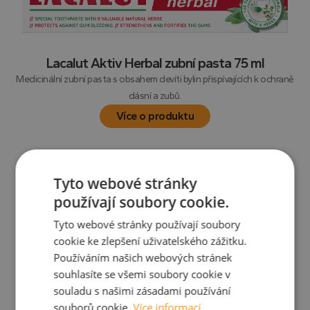
Lacalut Aktiv Herbal zubní pasta 75 ml
Medicinální zubní pasta s obsahem devíti bylin přispívajících k ochraně
dásní a zubů.
Více o produktu
Tyto webové stránky
používají soubory cookie.
Tyto webové stránky používají soubory
cookie ke zlepšení uživatelského zážitku.
Používáním našich webových stránek
souhlasíte se všemi soubory cookie v
souladu s našimi zásadami používání
souborů cookie.
Více informací