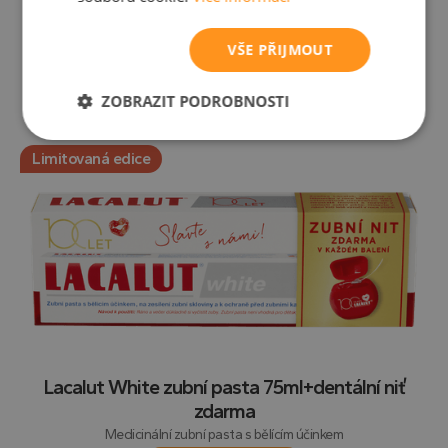
Lacalut White zubní pasta 75 ml
VŠE PŘIJMOUT
Medicinální zubní pasta s bělícím účinkem
Více o produktu
ZOBRAZIT PODROBNOSTI
Nezbytně
Výkonové
Soubory
nutné
soubory
cílení
Limitovaná edice
soubory
Funkční soubory
Nezařazené
soubory
Lacalut White zubní pasta 75ml+dentální niť
zdarma
Nezbytně nutné soubory
Výkonové soubory
Medicinální zubní pasta s bělícím účinkem
Soubory cílení
Funkční soubory