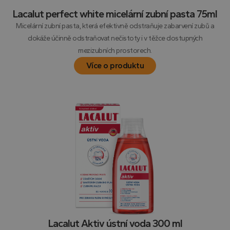
vložených
videí.
Lacalut perfect white micelární zubní pasta 75ml
VISITOR_INFO1_LIVE
5 měsíců
Tento
Micelární zubní pasta, která efektivně odstraňuje zabarvení zubů a
Google LLC
4 týdny
soubor
.youtube.com
dokáže účinně odstraňovat nečistoty i v těžce dostupných
cookie
nastavuje
mezizubních prostorech.
Youtube ke
sledování
Více o produktu
uživatelský
předvoleb
pro videa
Youtube
vložená do
webů; můž
také určit,
zda
návštěvník
webu
používá
novou neb
starou verzi
rozhraní
Youtube.
Lacalut Aktiv ústní voda 300 ml