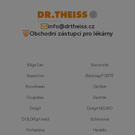
zda
návštěvník
webu
používá
novou neb
info@drtheiss.cz
starou verzi
rozhraní
Obchodní zástupci pro lékárny
Youtube.
Allga San
Ascorvita
Aspecton
Bilomag FORTE
Bromhexin
ClinSkin
Coupeliac
Detritin
Dolgit
Dolgit NEURO
DOLORgit med
Echinacea
Forfemina
Hedelix