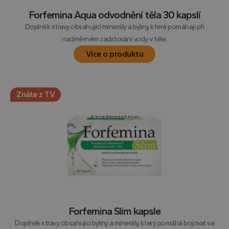
soubo
návště
Forfemina Aqua odvodnění těla 30 kapslí
nutné
banne
Doplněk stravy obsahující minerály a byliny, které pomáhají při
Cooki
Script
nadměrném zadržování vody v těle.
fungo
správ
Více o produktu
receive-cookie-deprecation
.doubleclick.net
5
Tento
měsíců
cookie
4
použí
týdny
signál
Znáte z TV
webo
stráne
deprec
soubo
cookie
systém
a zajiš
soula
přizpů
s vyvíj
webo
stand
právn
předp
ochra
soukr
Forfemina Slim kapsle
Doplněk stravy obsahující byliny a minerály, který pomáhá bojovat se