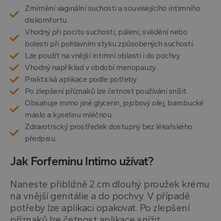
Zmírnění vaginální suchosti a souvisejícího intimního
diskomfortu.
Vhodný při pocitu suchosti, pálení, svědění nebo
bolesti při pohlavním styku způsobených suchostí.
Lze použít na vnější intimní oblasti i do pochvy.
Vhodný například v období menopauzy.
Praktická aplikace podle potřeby.
Po zlepšení příznaků lze četnost používání snížit.
Obsahuje mimo jiné glycerin, jojobový olej, bambucké
máslo a kyselinu mléčnou.
Zdravotnický prostředek dostupný bez lékařského
předpisu.
Jak Forfeminu Intimo užívat?
Naneste přibližně 2 cm dlouhý proužek krému
na vnější genitálie a do pochvy. V případě
potřeby lze aplikaci opakovat. Po zlepšení
příznaků lze četnost aplikace snížit.