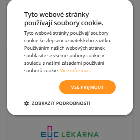
Tyto webové stránky
E-shop
BENU
používají soubory cookie.
Tyto webové stránky používají soubory
cookie ke zlepšení uživatelského zážitku.
Používáním našich webových stránek
souhlasíte se všemi soubory cookie v
souladu s našimi zásadami používání
souborů cookie.
Více informací
E-shop
Dr.Max
VŠE PŘIJMOUT
ZOBRAZIT PODROBNOSTI
Nezbytně
Výkonové
Soubory
nutné
soubory
cílení
soubory