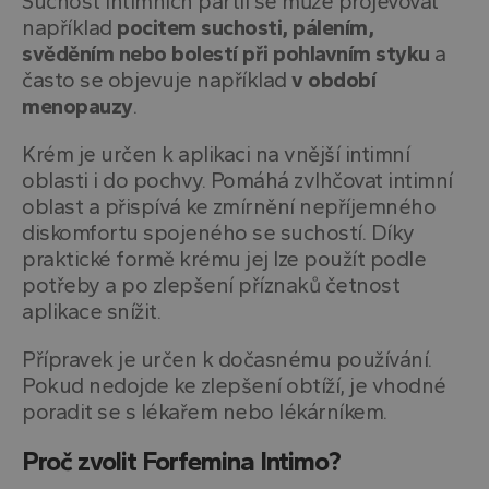
Suchost intimních partií se může projevovat
například
pocitem suchosti, pálením,
svěděním nebo bolestí při pohlavním styku
a
často se objevuje například
v období
menopauzy
.
Krém je určen k aplikaci na vnější intimní
oblasti i do pochvy. Pomáhá zvlhčovat intimní
oblast a přispívá ke zmírnění nepříjemného
diskomfortu spojeného se suchostí. Díky
praktické formě krému jej lze použít podle
potřeby a po zlepšení příznaků četnost
aplikace snížit.
Přípravek je určen k dočasnému používání.
Pokud nedojde ke zlepšení obtíží, je vhodné
poradit se s lékařem nebo lékárníkem.
Proč zvolit Forfemina Intimo?