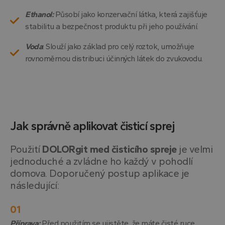
Ethanol:
Působí jako konzervační látka, která zajišťuje
stabilitu a bezpečnost produktu při jeho používání.
Voda
: Slouží jako základ pro celý roztok, umožňuje
rovnoměrnou distribuci účinných látek do zvukovodu.
Jak správně aplikovat čisticí sprej
Použití
DOLORgit med čisticího spreje
je velmi
jednoduché a zvládne ho každý v pohodlí
domova. Doporučený postup aplikace je
následující:
Příprava:
Před použitím se ujistěte, že máte čisté ruce.