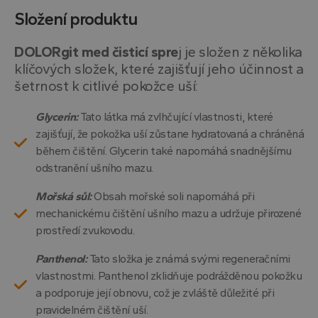
Složení produktu
DOLORgit med čisticí spre
j je složen z několika
klíčových složek, které zajišťují jeho účinnost a
šetrnost k citlivé pokožce uší:
Glycerin:
Tato látka má zvlhčující vlastnosti, které
zajišťují, že pokožka uší zůstane hydratovaná a chráněná
během čištění. Glycerin také napomáhá snadnějšímu
odstranění ušního mazu.
Mořská sůl:
Obsah mořské soli napomáhá při
mechanickému čištění ušního mazu a udržuje přirozené
prostředí zvukovodu.
Panthenol:
Tato složka je známá svými regeneračními
vlastnostmi. Panthenol zklidňuje podrážděnou pokožku
a podporuje její obnovu, což je zvláště důležité při
pravidelném čištění uší.