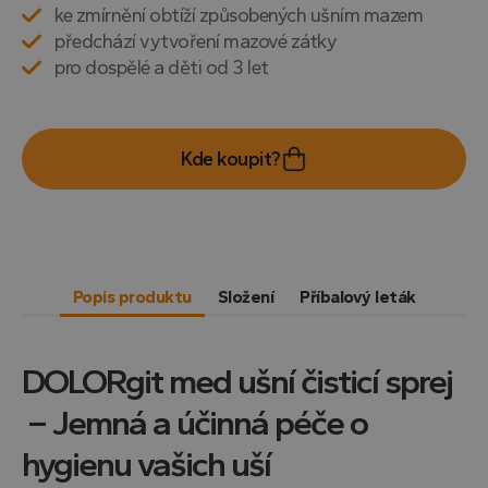
ke zmírnění obtíží způsobených ušním mazem
předchází vytvoření mazové zátky
pro dospělé a děti od 3 let
Kde koupit?
Popis produktu
Složení
Příbalový leták
DOLORgit med ušní čisticí sprej
– Jemná a účinná péče o
hygienu vašich uší