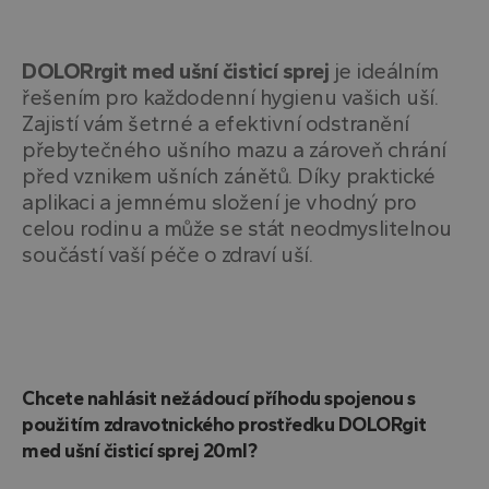
CookieScriptConsent
4
Tento
CookieScript
týdny
cooki
.drtheiss.cz
2 dny
služba
Script
DOLORrgit med ušní čisticí sprej
je ideálním
zapam
předv
řešením pro každodenní hygienu vašich uší.
souhl
Zajistí vám šetrné a efektivní odstranění
soubo
návště
přebytečného ušního mazu a zároveň chrání
nutné
banne
před vznikem ušních zánětů. Díky praktické
Cooki
aplikaci a jemnému složení je vhodný pro
Script
fungo
celou rodinu a může se stát neodmyslitelnou
správ
součástí vaší péče o zdraví uší.
receive-cookie-deprecation
.doubleclick.net
5
Tento
měsíců
cookie
4
použí
týdny
signál
webo
stráne
deprec
soubo
cookie
Chcete nahlásit nežádoucí příhodu spojenou s
systém
a zajiš
použitím zdravotnického prostředku DOLORgit
soula
přizpů
med ušní čisticí sprej 20ml?
s vyvíj
webo