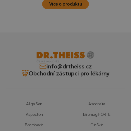
Více o produktu
info@drtheiss.cz
Obchodní zástupci pro lékárny
Allga San
Ascorvita
Aspecton
Bilomag FORTE
Bromhexin
ClinSkin