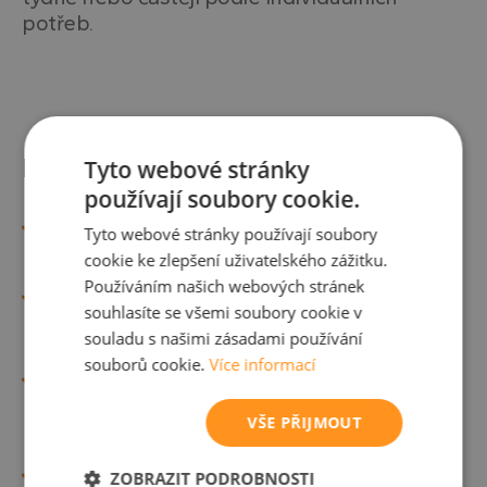
potřeb.
Pro koho je ušní čisticí sprej vhodný?
Tyto webové stránky
používají soubory cookie.
Pro osoby, které chtějí udržovat hygienu uší a
Tyto webové stránky používají soubory
předcházet nadměrnému hromadění ušního mazu.
cookie ke zlepšení uživatelského zážitku.
Pro dospělé i děti, kteří hledají šetrné a bezpečné
Používáním našich webových stránek
řešení pro pravidelné čištění uší.
souhlasíte se všemi soubory cookie v
souladu s našimi zásadami používání
Pro osoby náchylné k tvorbě ušních mazových zátek,
souborů cookie.
Více informací
které hledají efektivní prostředek pro prevenci a
udržení zdravých uší.
VŠE PŘIJMOUT
Pro sportovce a plavce, kteří chtějí udržet uši čisté a
suché, aby předešli riziku zánětu způsobeného
ZOBRAZIT PODROBNOSTI