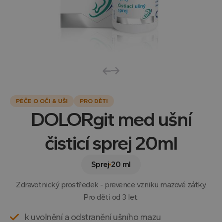
PÉČE O OČI & UŠI
PRO DĚTI
DOLORgit med ušní
čisticí sprej 20ml
Sprej
20 ml
Zdravotnický prostředek - prevence vzniku mazové zátky.
Pro děti od 3 let.
k uvolnění a odstranění ušního mazu