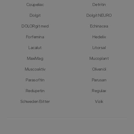
Coupeliac
Detritin
Dolgit
Dolgit NEURO
DOLORgit med
Echinacea
Forfemina
Hedelix
Lacalut
Litorsal
MaxiMag
Mucoplant
Muscoaktiv
Olivenöl
Parasoftin
Parusan
Redupetin
Regulax
Schweden Bitter
Vizik