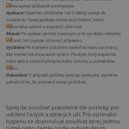
Láhev spreje důkladně protřepejte.
Aplikace:
Opatrně vstříkněte 1 až 2 dávky spreje do
zvukovodu. Sprej aplikuje roztok pod tlakem, který
napomáhá uvolnit a rozpustit ušní maz.
Masáž:
Po aplikaci jemně masírujte ucho po dobu několika
sekund, což zvyšuje účinnost přípravku.
Vyčištění:
Po krátkém působení nakloňte hlavu na stranu,
aby mohla tekutina volně vytéct. Použijte čistý kapesník
nebo vatu k setření přebytečného roztoku a uvolněného
mazu.
Dokončení:
V případě potřeby postup opakujte, zejména
pokud cítíte, že uchonení zcela vyčištěné.
Sprej lze používat pravidelně dle potřeby pro
udržení čistých a zdravých uší. Pro optimální
hygienu se doporučuje používat sprej jednou
týdně nebo častěji podle individuálních