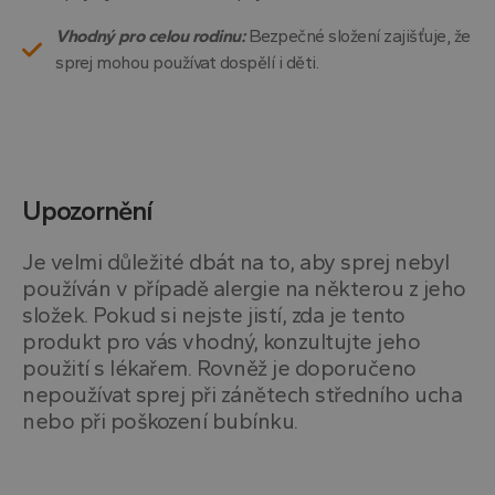
používat.
Vhodný pro celou rodinu:
Bezpečné složení zajišťuje, že
Poskytovatel
/
Název
Vyprší
Popis
Doména
sprej mohou používat dospělí i děti.
VISITOR_PRIVACY_METADATA
5
Tento
YouTube
měsíců
cookie
.youtube.com
4
uklád
týdny
souhl
uživat
volby
soukr
jejich 
Upozornění
s web
Zazna
údaje
Je velmi důležité dbát na to, aby sprej nebyl
souhl
návště
používán v případě alergie na některou z jeho
různý
zásad
složek. Pokud si nejste jistí, zda je tento
ochra
produkt pro vás vhodný, konzultujte jeho
osobn
údajů
použití s lékařem. Rovněž je doporučeno
nasta
které z
nepoužívat sprej při zánětech středního ucha
zásadách ochrany soukromí společnosti Google
jejich
nebo při poškození bubínku.
prefe
budou
budou
sezen
respe