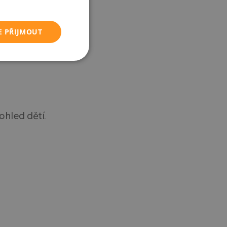
E PŘIJMOUT
Nezařazené
soubory
hled dětí.
řazené soubory
 správa účtu. Webové
asu uživatele a
m. Zaznamenává
sadami ochrany