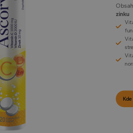
Obsah
zinku
Vit
fun
Vit
str
Vit
nor
Kde 