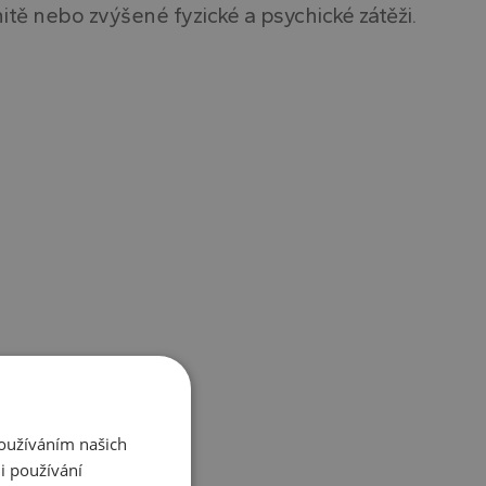
tě nebo zvýšené fyzické a psychické zátěži.
Používáním našich
i používání