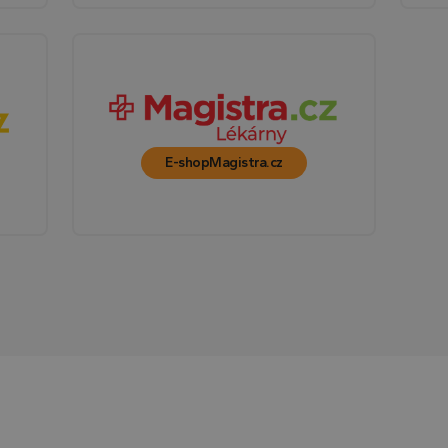
jakoukoli reklamu, kterou koncový uživatel mohl 
návštěvou uvedeného webu.
Zavřením
Tento soubor cookie nastavuje YouTube ke sledov
Google LLC
prohlížeče
vložených videí.
.youtube.com
E
5 měsíců
Tento soubor cookie nastavuje Youtube ke sledová
Google LLC
4 týdny
předvoleb pro videa Youtube vložená do webů; můž
.youtube.com
návštěvník webu používá novou nebo starou verzi
E-shop
Magistra.cz