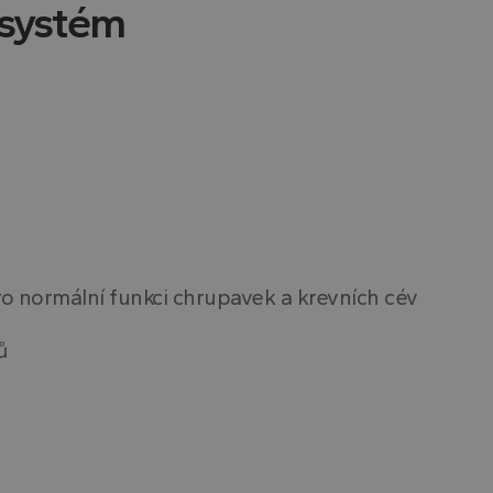
 systém
ro normální funkci chrupavek a krevních cév
ů