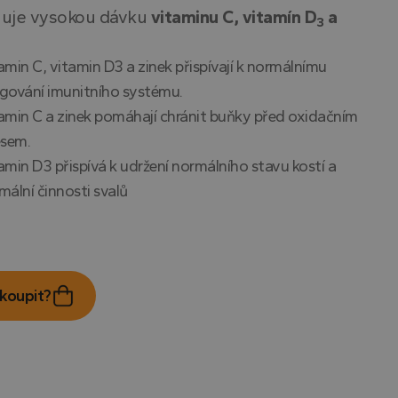
uje vysokou dávku
vitaminu C, vitamín D
a
3
amin C, vitamin D3 a zinek přispívají k normálnímu
gování imunitního systému.
amin C a zinek pomáhají chránit buňky před oxidačním
esem.
amin D3 přispívá k udržení normálního stavu kostí a
mální činnosti svalů
koupit?