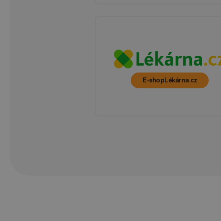
YSC
VISITOR_INFO1_LIV
E-shop
Lékárna.cz