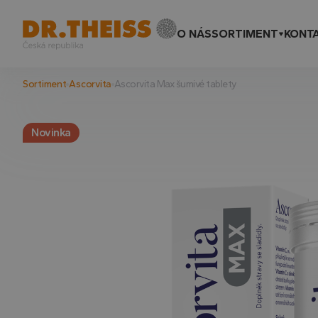
O NÁS
SORTIMENT
KONT
Sortiment
Ascorvita
Ascorvita Max šumivé tablety
Novinka